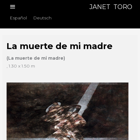
Skip
Main
JANET TORO
to
Menu
Español
Deutsch
content
La muerte de mi madre
(La muerte de mi madre)
, 1.30 x 1.50 m